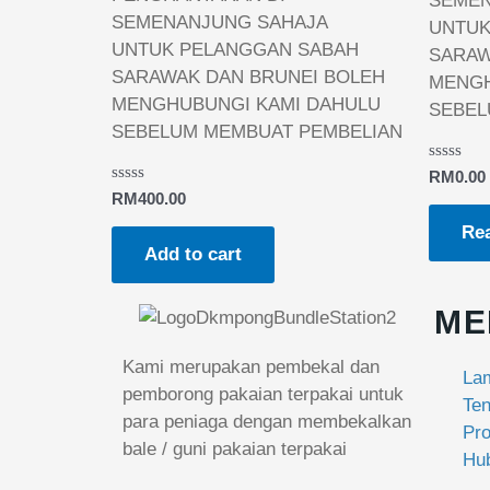
SEMEN
SEMENANJUNG SAHAJA
UNTUK
UNTUK PELANGGAN SABAH
SARAW
SARAWAK DAN BRUNEI BOLEH
MENGH
MENGHUBUNGI KAMI DAHULU
SEBEL
SEBELUM MEMBUAT PEMBELIAN
Rated
RM
0.00
0
Rated
RM
400.00
out
0
of
out
Re
5
of
Add to cart
5
ME
Kami merupakan pembekal dan
La
pemborong pakaian terpakai untuk
Te
para peniaga dengan membekalkan
Pr
bale / guni pakaian terpakai
Hu