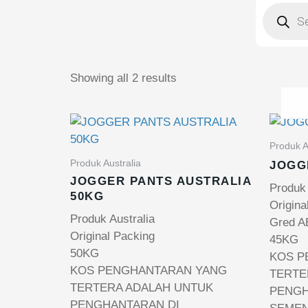
Products
search
Sorted
by
Showing all 2 results
latest
Produk A
Produk Australia
JOGG
JOGGER PANTS AUSTRALIA
Produk
50KG
Origina
Produk Australia
Gred A
Original Packing
45KG
50KG
KOS P
KOS PENGHANTARAN YANG
TERTE
TERTERA ADALAH UNTUK
PENGH
PENGHANTARAN DI