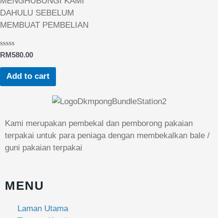
MENGHUBUNGI KAMI
DAHULU SEBELUM
MEMBUAT PEMBELIAN
Rated
RM
580.00
0
out
of
Add to cart
5
Kami merupakan pembekal dan pemborong pakaian
terpakai untuk para peniaga dengan membekalkan bale /
guni pakaian terpakai
MENU
Laman Utama